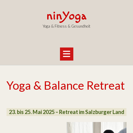
Skip
to
ninYoga
content
Yoga & Fitness & Gesundheit
Yoga & Fitness I Thaiyoga Bodywork
Yoga & Balance Retreat
23. bis 25. Mai 2025 – Retreat im Salzburger Land