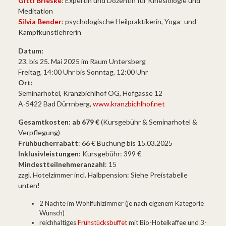
Gitti Brieske
: Expertin und Dozentin für Kinesiologie und
Meditation
Silvia Bender
:
psychologische Heilpraktikerin, Yoga- und
Kampfkunstlehrerin
Datum:
23. bis 25. Mai 2025 im Raum Untersberg
Freitag, 14:00 Uhr bis Sonntag, 12:00 Uhr
Ort:
Seminarhotel, Kranzbichlhof OG, Hofgasse 12
A-5422 Bad Dürrnberg,
www.kranzbichlhof.net
Gesamtkosten: ab 679 €
(Kursgebühr & Seminarhotel &
Verpflegung)
Frühbucherrabatt
: 66 € Buchung bis 15.03.2025
Inklusivleistungen:
Kursgebühr: 399 €
Mindestteilnehmeranzahl
: 15
zzgl. Hotelzimmer incl. Halbpension: Siehe Preistabelle
unten!
2 Nächte im Wohlfühl­zimmer (je nach eigenem Kategorie
Wunsch)
reichhaltiges
Frühstücksbuffet
mit Bio-Hotelkaffee und 3-