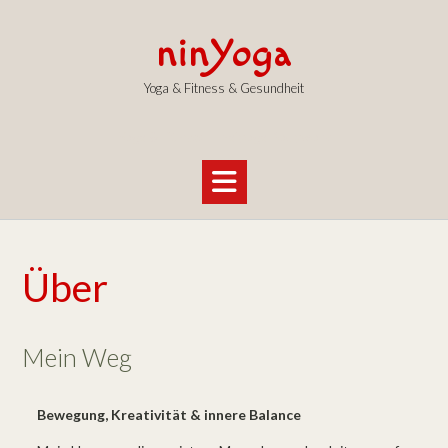
Skip
to
ninYoga
content
Yoga & Fitness & Gesundheit
Yoga & Fitness I Thaiyoga Bodywork
Über
Mein Weg
Bewegung, Kreativität & innere Balance